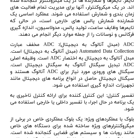
تایمر: تایمرها و شمارنده ها در یک میکروکنترلر گنجانده شده
اند. در یک میکروکنترلر، آنها برای مدیریت تمام فعالیت های
زمان بندی و شمارش استفاده می شوند. عملکرد اساسی یک
شمارنده شمارش پالس های خارجی است، در حالی که
تایمرها وظایف ساعت، تولید پالس، مدولاسیون، اندازه گیری
فرکانس و نوسانات را از جمله موارد دیگر انجام می دهند.
ADC
(مبدل آنالوگ به دیجیتال):
ADC
مخفف عبارت
Automated Data Collection
(مبدل آنالوگ به دیجیتال) است.
مبدل آنالوگ به دیجیتال به اختصار
ADC
است. وظیفه اصلی
ADC
تبدیل سیگنال آنالوگ به سیگنال دیجیتال است.
سیگنال های ورودی مورد نیاز برای
ADC
آنالوگ هستند و
سیگنال دیجیتال حاصل در انواع برنامه های دیجیتال مانند
تجهیزات اندازه گیری استفاده می شود.
تفسیر کنترل: این کنترل کننده برای ارائه کنترل تاخیری به
یک برنامه در حال اجرا، با تفسیر داخلی یا خارجی استفاده می
شود.
بلوک با عملکردهای ویژه: یک بلوک عملکردی خاص در برخی از
میکروکنترلرهای ویژه ساخته شده برای دستگاه های خاص
مانند روبات ها و سیستم های فضایی گنجانده شده است.