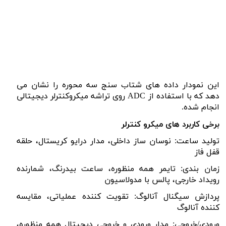
این نمودار داده های شتاب سنج سه محوره را نشان می
دهد که با استفاده از
ADC
روی تراشه میکروکنترلر دیجیتالی
انجام شده.
برخی کاربرد های میکرو کنترلر
تولید ساعت: نوسان ساز داخلی، مدار درایو کریستال، حلقه
قفل فاز
زمان بندی: تایمر همه منظوره، ساعت بیدرنگ، شمارنده
رویداد خارجی، پالس با مدولاسیون
پردازش سیگنال آنالوگ: تقویت کننده عملیاتی، مقایسه
کننده آنالوگ
ورودی/خروجی: مدار ورودی و خروجی دیجیتال همه منظوره،