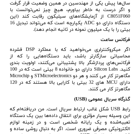
سال‌ها پیش یکی از مهندسین در همین وضعیت قرار گرفت
و اگر درست به خاطر بیاورم، هیچ چیز نمی‌توانست با
C8051F060
از آزمایشگاه‌های سیلیکون رقابت کند (این
دستگاه دارای دو
ADC
یکپارچه است که می‌تواند تبدیل 16
بیتی را با یک میلیون نمونه در ثانیه انجام دهد).
فرکانس ساعت
اگر میکروکنترلری می‌خواهید که با عملکرد
DSP
فشرده
محاسباتی سازگارتر باشد، باید دستگاه‌هایی را که از
فرکانس‌های پردازشگر بالا پشتیبانی می‌کنند، اولویت بندی
کنید.
Silicon Labs
دارای دو خانواده 8 بیتی است که در 100
مگاهرتز کار می کنند و هر دو
STMicroelectronics
و
Microchip
دارای
MCU
های 32 بیتی با کارایی بالا هستند که در 120
مگاهرتز کار می کنند.
گذرگاه سریال عمومی
(
USB
)
رابط
USB
شکل غالب ارتباط سریال است. من دریافته‌ام که
این وسیله بسیار مؤثری برای انتقال داده‌ها بین یک دستگاه
تعبیه‌شده و یک رایانه شخصی است و در زمینه لوازم
الکترونیکی مصرفی ضروری است. اگر به دنبال روشی ساده و