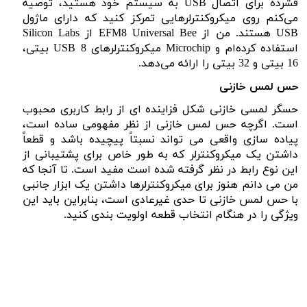
فشرده برای اتصال
USB
به سیستم خود هستید، توصیه
می‌کنم روی میکروکنترلرهایی تمرکز کنید که دارای ماژول
USB
هستند. من از
EFM8 Universal Bee
از
Silicon Labs
استفاده کرده‌ام و
Microchip
میکروکنترلرهای
USB 8
بیتی،
16 بیتی و 32 بیتی را ارائه می‌دهد.
حس لمس خازنی
حسگر لمسی خازنی شکل فزاینده ای از رابط کاربری محبوب
است. اگرچه حس لمس خازنی از نظر مفهومی ساده است،
پیاده سازی واقعی می تواند نسبتاً پیچیده باشد و قطعاً
داشتن یک میکروکنترلر که به طور خاص برای پشتیبانی از
این نوع رابط در نظر گرفته شده است مفید است. تا آنجا که
من می دانم هنوز برای میکروکنترلرها داشتن یک ابزار جانبی
با حس لمس خازنی تا حدی غیرعادی است، بنابراین باید این
ویژگی را در هنگام انتخاب قطعه اولویت بندی کنید.