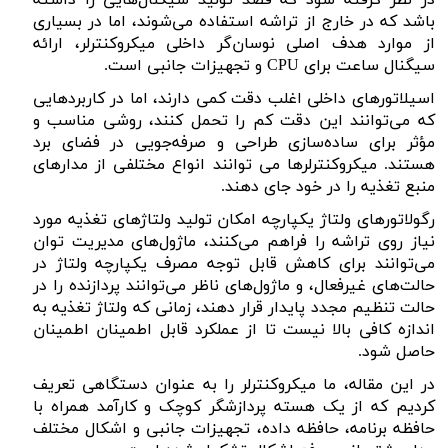
در نظر گرفته شود که قصد تولید سیگنال‌هایی را داشته
باشد که در خارج از تراشه استفاده می‌شوند، اما در بسیاری
از موارد هدف اصلی نوسان‌گر داخلی میکروکنترلر، ارائه
سیگنال ساعت برای
CPU
و تجهیزات جانبی است.
اسیلاتورهای داخلی اغلب دقت کمی دارند، اما در کاربردهایی
که می‌توانند این دقت کم را تحمل کنند، روشی مناسب و
مؤثر برای ساده‌سازی طراحی و صرفه‌جویی در فضای برد
هستند.
میکروکنترلرها می توانند انواع مختلفی از مدارهای
منبع تغذیه را در خود جای دهند.
رگولاتورهای ولتاژ یکپارچه امکان تولید ولتاژهای تغذیه مورد
نیاز روی تراشه را فراهم می‌کنند، ماژول‌های مدیریت توان
می‌توانند برای کاهش قابل توجه مصرف یکپارچه ولتاژ در
حالت‌های غیرفعال، و ماژول‌های ناظر می‌توانند پردازنده را در
حالت تنظیم مجدد پایدار قرار دهند، زمانی که ولتاژ تغذیه به
اندازه کافی بالا نیست تا از عملکرد قابل اطمینان اطمینان
حاصل شود.
در این مقاله، ما میکروکنترلر را به عنوان دستگاهی تعریف
کردیم که از یک هسته پردازشگر کوچک و کارآمد همراه با
حافظه برنامه، حافظه داده، تجهیزات جانبی و اشکال مختلف