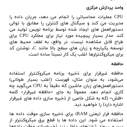
واحد پردازش مرکزی
CPU
عملیات محاسباتی را انجام می دهد، جریان داده را
مدیریت می کند و سیگنال های کنترلی را مطابق با توالی
دستورالعمل های ایجاد شده توسط برنامه نویس تولید می
کند. مدار بسیار پیچیده مورد نیاز برای عملکرد
CPU
برای
طراح قابل مشاهده نیست. در واقع، به لطف محیط های
توسعه یکپارچه و زبان های سطح بالا مانند
C
، نوشتن کد
برای میکروکنترلرها اغلب یک کار نسبتاً ساده است.
حافظه
حافظه غیرفرار برای ذخیره برنامه میکروکنترلر استفاده
می‌شود، به عنوان مثال، فهرست (اغلب بسیار طولانی)
دستورالعمل‌های زبان ماشین که دقیقاً به
CPU
می‌گوید چه
کاری انجام دهد. معمولاً به جای «حافظه غیرفرار» کلمه
«فلش» (که به شکل خاصی از ذخیره سازی داده های غیرفرار
اشاره دارد) را خواهید دید.
حافظه فرار (یعنی
RAM
) برای ذخیره سازی موقت داده ها
استفاده می شود. این داده ها با قطع برق میکروکنترلر از
بین می روند. ثبات‌های داخلی نیز ذخیره‌سازی موقت داده‌ها