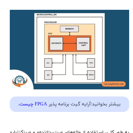
بیشتر بخوانید:آرایه گیت برنامه پذیر
FPGA چیست
.
به طور کلی، استفاده از واژه‌های «ریزپردازنده» و «ریزکنترلر»