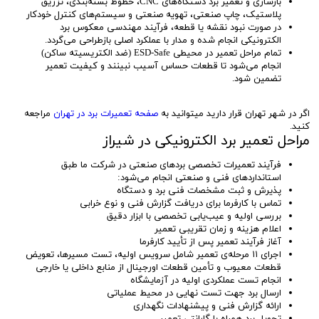
بازسازی و تعمیر برد دستگاه‌های CNC، خطوط بسته‌بندی، تزریق
پلاستیک، چاپ صنعتی، تهویه صنعتی و سیستم‌های کنترل خودکار
در صورت نبود نقشه یا قطعه، فرآیند مهندسی معکوس برد
الکترونیکی انجام شده و مدار با عملکرد اصلی بازطراحی می‌گردد.
تمام مراحل تعمیر در محیطی ESD-Safe (ضد الکتریسیته ساکن)
انجام می‌شود تا قطعات حساس آسیب نبینند و کیفیت تعمیر
تضمین شود.
اگر در شهر تهران قرار دارید میتوانید به
صفحه تعمیرات برد در تهران
مراجعه
کنید.
مراحل تعمیر برد الکترونیکی در شیراز
فرآیند تعمیرات تخصصی بردهای صنعتی در شرکت ما طبق
استانداردهای فنی و صنعتی انجام می‌شود:
پذیرش و ثبت مشخصات فنی برد و دستگاه
تماس با کارفرما برای دریافت گزارش فنی و نوع خرابی
بررسی اولیه و عیب‌یابی تخصصی با ابزار دقیق
اعلام هزینه و زمان تقریبی تعمیر
آغاز فرآیند تعمیر پس از تأیید کارفرما
اجرای ۱۱ مرحله‌ی تعمیر شامل سرویس اولیه، تست مسیرها، تعویض
قطعات معیوب و تأمین قطعات اورجینال از منابع داخلی یا خارجی
انجام تست عملکردی اولیه در آزمایشگاه
ارسال برد جهت تست نهایی در محیط عملیاتی
ارائه گزارش فنی و پیشنهادات نگهداری