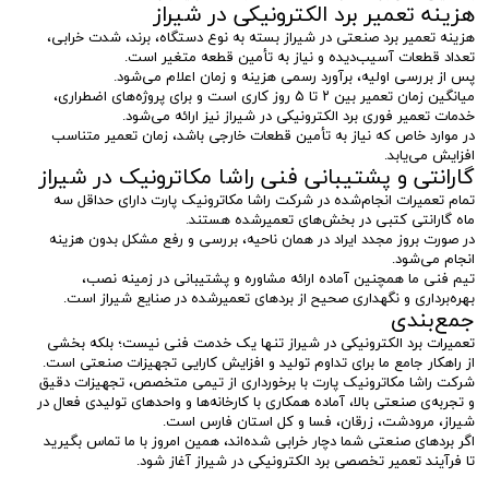
هزینه تعمیر برد الکترونیکی در شیراز
هزینه تعمیر برد صنعتی در شیراز بسته به نوع دستگاه، برند، شدت خرابی،
تعداد قطعات آسیب‌دیده و نیاز به تأمین قطعه متغیر است.
پس از بررسی اولیه، برآورد رسمی هزینه و زمان اعلام می‌شود.
میانگین زمان تعمیر بین ۲ تا ۵ روز کاری است و برای پروژه‌های اضطراری،
خدمات تعمیر فوری برد الکترونیکی در شیراز نیز ارائه می‌شود.
در موارد خاص که نیاز به تأمین قطعات خارجی باشد، زمان تعمیر متناسب
افزایش می‌یابد.
گارانتی و پشتیبانی فنی راشا مکاترونیک در شیراز
تمام تعمیرات انجام‌شده در شرکت راشا مکاترونیک پارت دارای حداقل سه
ماه گارانتی کتبی در بخش‌های تعمیرشده هستند.
در صورت بروز مجدد ایراد در همان ناحیه، بررسی و رفع مشکل بدون هزینه
انجام می‌شود.
تیم فنی ما همچنین آماده ارائه مشاوره و پشتیبانی در زمینه نصب،
بهره‌برداری و نگهداری صحیح از بردهای تعمیرشده در صنایع شیراز است.
جمع‌بندی
تعمیرات برد الکترونیکی در شیراز تنها یک خدمت فنی نیست؛ بلکه بخشی
از راهکار جامع ما برای تداوم تولید و افزایش کارایی تجهیزات صنعتی است.
شرکت راشا مکاترونیک پارت با برخورداری از تیمی متخصص، تجهیزات دقیق
و تجربه‌ی صنعتی بالا، آماده همکاری با کارخانه‌ها و واحدهای تولیدی فعال در
شیراز، مرودشت، زرقان، فسا و کل استان فارس است.
اگر بردهای صنعتی شما دچار خرابی شده‌اند، همین امروز با ما تماس بگیرید
تا فرآیند تعمیر تخصصی برد الکترونیکی در شیراز آغاز شود.