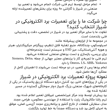
تحویل برد همراه با گارانتی تعمیر
تمام مراحل توسط تیم فنی شرکت انجام می‌شود و تعمیر برد
صنعتی در شیراز با گارانتی ۹۰ روزه برای بخش‌های تعمیرشده ارائه
می‌گردد.
چرا شرکت ما را برای تعمیرات برد الکترونیکی در
شیراز انتخاب کنید؟
تفاوت ما با سایر مراکز تعمیر برد در شیراز در تخصص، دقت و پشتیبانی
فنی بلندمدت است.
در مجموعه ما از ابزارهای پیشرفته مانند:
اسیلوسکوپ چندکاناله، منبع تغذیه قابل تنظیم، پروگرامر میکروکنترلر، هیتر
و هویه آنتی‌استاتیک، میز ESD و سیستم تست چندمرحله‌ای
برای بررسی، بازسازی و تست بردهای صنعتی استفاده می‌شود.
تیم فنی ما تجربه‌ی کار با برندهای معتبر جهانی از جمله Siemens، Delta،
Omron، LS، ABB، Yaskawa را دارد.
تمام بردها پس از تعمیر، در دو مرحله تست می‌شوند تا اطمینان کامل از
عملکرد آن‌ها حاصل شود.
نمونه پروژه تعمیرات برد الکترونیکی در شیراز
در یکی از پروژه‌های اخیر، برد کنترل درایو دستگاه تزریق پلاستیک در یکی از
کارخانه‌های شهرک صنعتی بزرگ شیراز دچار سوختگی گسترده در مسیر
تغذیه شده بود.
برد پیش‌تر توسط چند مرکز غیرتخصصی غیرقابل تعمیر اعلام شده بود.
تیم راشا مکاترونیک پارت با استفاده از مهندسی معکوس، طراحی مجدد
مدار، سفارش قطعات از خارج کشور و برنامه‌ریزی مجدد آی‌سی اصلی، موفق
به احیای کامل برد شد و دستگاه مجدداً به خط تولید بازگشت.